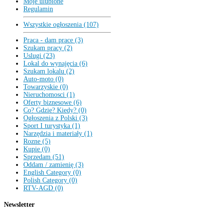
Moje ulubione
Regulamin
Wszystkie ogłoszenia (107)
Praca - dam prace (3)
Szukam pracy (2)
Uslugi (23)
Lokal do wynajęcia (6)
Szukam lokalu (2)
Auto-moto (0)
Towarzyskie (0)
Nieruchomosci (1)
Oferty biznesowe (6)
Co? Gdzie? Kiedy? (0)
Ogłoszenia z Polski (3)
Sport I turystyka (1)
Narzędzia i materiały (1)
Rozne (5)
Kupie (0)
Sprzedam (51)
Oddam / zamienię (3)
English Category (0)
Polish Category (0)
RTV-AGD (0)
Newsletter