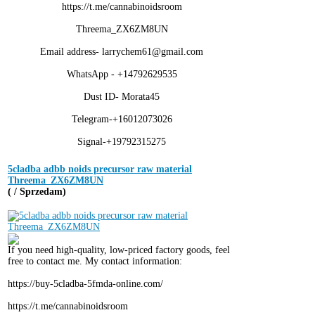
https://t.me/cannabinoidsroom
Threema_ZX6ZM8UN
Email address- larrychem61@gmail.com
WhatsApp - +14792629535
Dust ID- Morata45
Telegram-+16012073026
Signal-+19792315275
5cladba adbb noids precursor raw material
Threema_ZX6ZM8UN
( / Sprzedam)
If you need high-quality, low-priced factory goods, feel
free to contact me. My contact information:
https://buy-5cladba-5fmda-online.com/
https://t.me/cannabinoidsroom