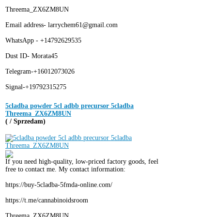
Threema_ZX6ZM8UN
Email address- larrychem61@gmail.com
WhatsApp - +14792629535
Dust ID- Morata45
Telegram-+16012073026
Signal-+19792315275
5cladba powder 5cl adbb precursor 5cladba
Threema_ZX6ZM8UN
( / Sprzedam)
If you need high-quality, low-priced factory goods, feel
free to contact me. My contact information:
https://buy-5cladba-5fmda-online.com/
https://t.me/cannabinoidsroom
Threema_ZX6ZM8UN