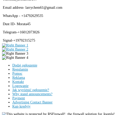
Email address- larrychem61@gmail.com
WhatsApp - +14792629535
Dust ID- Morata45
Telegram-+16012073026
Signal-+19792315275
Dodaj ogłoszenie
Regulamin
Pomoc
Reklama
Kontakt
Logowanie
Jak wyróżnić ogłoszenie?
Why stand announcements?
Payment
Advertising Contact Banner
Kup kredyty