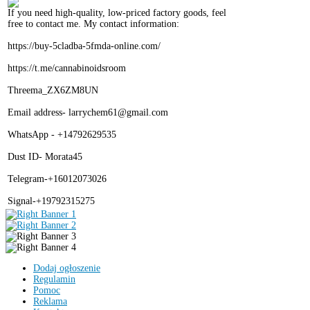
If you need high-quality, low-priced factory goods, feel
free to contact me. My contact information:
https://buy-5cladba-5fmda-online.com/
https://t.me/cannabinoidsroom
Threema_ZX6ZM8UN
Email address- larrychem61@gmail.com
WhatsApp - +14792629535
Dust ID- Morata45
Telegram-+16012073026
Signal-+19792315275
Dodaj ogłoszenie
Regulamin
Pomoc
Reklama