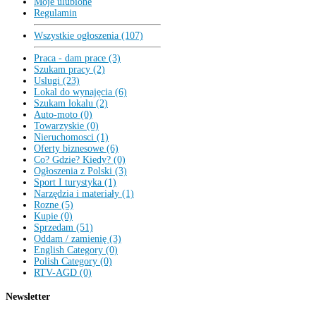
Moje ulubione
Regulamin
Wszystkie ogłoszenia (107)
Praca - dam prace (3)
Szukam pracy (2)
Uslugi (23)
Lokal do wynajęcia (6)
Szukam lokalu (2)
Auto-moto (0)
Towarzyskie (0)
Nieruchomosci (1)
Oferty biznesowe (6)
Co? Gdzie? Kiedy? (0)
Ogłoszenia z Polski (3)
Sport I turystyka (1)
Narzędzia i materiały (1)
Rozne (5)
Kupie (0)
Sprzedam (51)
Oddam / zamienię (3)
English Category (0)
Polish Category (0)
RTV-AGD (0)
Newsletter