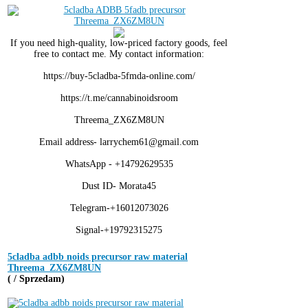
If you need high-quality, low-priced factory goods, feel
free to contact me. My contact information:
https://buy-5cladba-5fmda-online.com/
https://t.me/cannabinoidsroom
Threema_ZX6ZM8UN
Email address- larrychem61@gmail.com
WhatsApp - +14792629535
Dust ID- Morata45
Telegram-+16012073026
Signal-+19792315275
5cladba adbb noids precursor raw material
Threema_ZX6ZM8UN
( / Sprzedam)