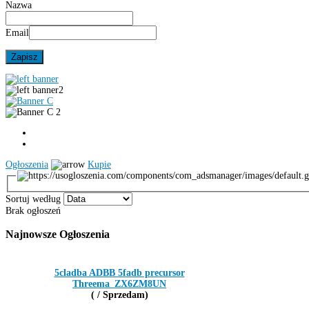
Nazwa
Email
Ogłoszenia
Kupie
Sortuj według
Brak ogłoszeń
Najnowsze
Ogłoszenia
5cladba ADBB 5fadb precursor
Threema_ZX6ZM8UN
( / Sprzedam)