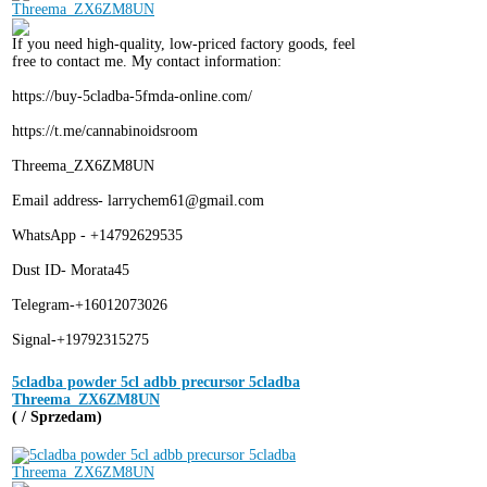
If you need high-quality, low-priced factory goods, feel
free to contact me. My contact information:
https://buy-5cladba-5fmda-online.com/
https://t.me/cannabinoidsroom
Threema_ZX6ZM8UN
Email address- larrychem61@gmail.com
WhatsApp - +14792629535
Dust ID- Morata45
Telegram-+16012073026
Signal-+19792315275
5cladba powder 5cl adbb precursor 5cladba
Threema_ZX6ZM8UN
( / Sprzedam)