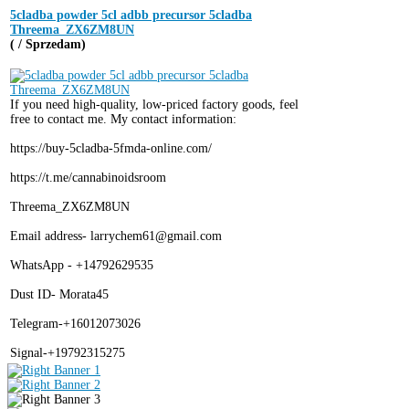
5cladba powder 5cl adbb precursor 5cladba
Threema_ZX6ZM8UN
( / Sprzedam)
If you need high-quality, low-priced factory goods, feel
free to contact me. My contact information:
https://buy-5cladba-5fmda-online.com/
https://t.me/cannabinoidsroom
Threema_ZX6ZM8UN
Email address- larrychem61@gmail.com
WhatsApp - +14792629535
Dust ID- Morata45
Telegram-+16012073026
Signal-+19792315275