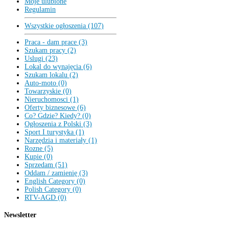
Moje ulubione
Regulamin
Wszystkie ogłoszenia (107)
Praca - dam prace (3)
Szukam pracy (2)
Uslugi (23)
Lokal do wynajęcia (6)
Szukam lokalu (2)
Auto-moto (0)
Towarzyskie (0)
Nieruchomosci (1)
Oferty biznesowe (6)
Co? Gdzie? Kiedy? (0)
Ogłoszenia z Polski (3)
Sport I turystyka (1)
Narzędzia i materiały (1)
Rozne (5)
Kupie (0)
Sprzedam (51)
Oddam / zamienię (3)
English Category (0)
Polish Category (0)
RTV-AGD (0)
Newsletter