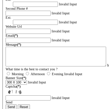
Invalid Input
Second Phone #
Invalid Input
Ext.
Invalid Input
Website Url
Invalid Input
Email
(*)
Invalid Input
Message
(*)
I
What time is the best to contact you ?
Morning
Afternoon
Evening
Invalid Input
Banner Size
(*)
Invalid Input
Captcha
(*)
Invalid Input
Send
Send
Reset