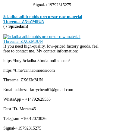
Signal-+19792315275
5cladba adbb noids precursor raw material
Threema_ZX6ZM8UN
( / Sprzedam)
If you need high-quality, low-priced factory goods, feel
free to contact me. My contact information:
https://buy-5cladba-5fmda-online.com/
https://t.me/cannabinoidsroom
Threema_ZX6ZM8UN
Email address- larrychem61@gmail.com
WhatsApp - +14792629535
Dust ID- Morata45
Telegram-+16012073026
Signal-+19792315275