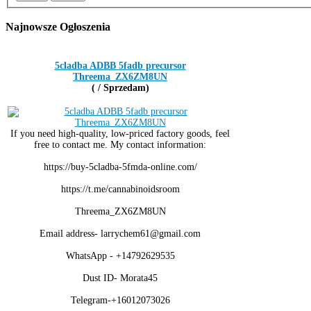
Najnowsze
Ogłoszenia
5cladba ADBB 5fadb precursor
Threema_ZX6ZM8UN
( / Sprzedam)
If you need high-quality, low-priced factory goods, feel
free to contact me. My contact information:
https://buy-5cladba-5fmda-online.com/
https://t.me/cannabinoidsroom
Threema_ZX6ZM8UN
Email address- larrychem61@gmail.com
WhatsApp - +14792629535
Dust ID- Morata45
Telegram-+16012073026