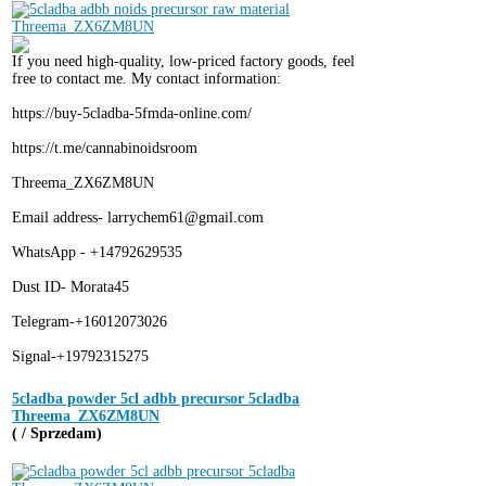
If you need high-quality, low-priced factory goods, feel
free to contact me. My contact information:
https://buy-5cladba-5fmda-online.com/
https://t.me/cannabinoidsroom
Threema_ZX6ZM8UN
Email address- larrychem61@gmail.com
WhatsApp - +14792629535
Dust ID- Morata45
Telegram-+16012073026
Signal-+19792315275
5cladba powder 5cl adbb precursor 5cladba
Threema_ZX6ZM8UN
( / Sprzedam)