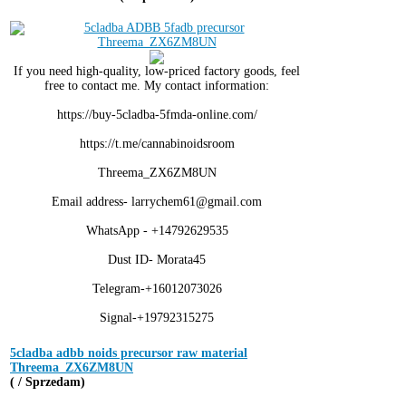
If you need high-quality, low-priced factory goods, feel
free to contact me. My contact information:
https://buy-5cladba-5fmda-online.com/
https://t.me/cannabinoidsroom
Threema_ZX6ZM8UN
Email address- larrychem61@gmail.com
WhatsApp - +14792629535
Dust ID- Morata45
Telegram-+16012073026
Signal-+19792315275
5cladba adbb noids precursor raw material
Threema_ZX6ZM8UN
( / Sprzedam)