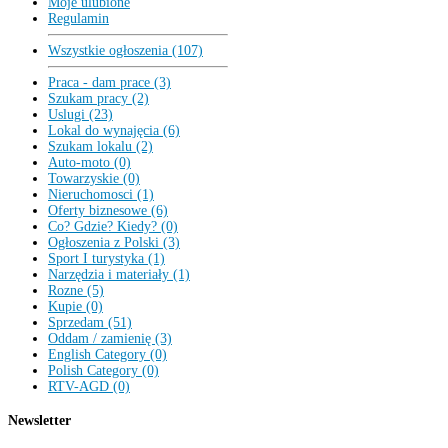
Moje ulubione
Regulamin
Wszystkie ogłoszenia (107)
Praca - dam prace (3)
Szukam pracy (2)
Uslugi (23)
Lokal do wynajęcia (6)
Szukam lokalu (2)
Auto-moto (0)
Towarzyskie (0)
Nieruchomosci (1)
Oferty biznesowe (6)
Co? Gdzie? Kiedy? (0)
Ogłoszenia z Polski (3)
Sport I turystyka (1)
Narzędzia i materiały (1)
Rozne (5)
Kupie (0)
Sprzedam (51)
Oddam / zamienię (3)
English Category (0)
Polish Category (0)
RTV-AGD (0)
Newsletter