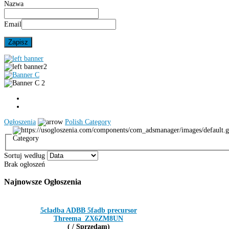
Nazwa
Email
Ogłoszenia
Polish Category
Category
Sortuj według
Brak ogłoszeń
Najnowsze
Ogłoszenia
5cladba ADBB 5fadb precursor
Threema_ZX6ZM8UN
( / Sprzedam)