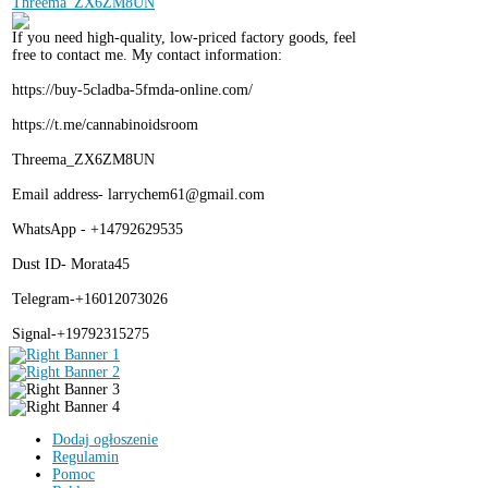
If you need high-quality, low-priced factory goods, feel
free to contact me. My contact information:
https://buy-5cladba-5fmda-online.com/
https://t.me/cannabinoidsroom
Threema_ZX6ZM8UN
Email address- larrychem61@gmail.com
WhatsApp - +14792629535
Dust ID- Morata45
Telegram-+16012073026
Signal-+19792315275
Dodaj ogłoszenie
Regulamin
Pomoc