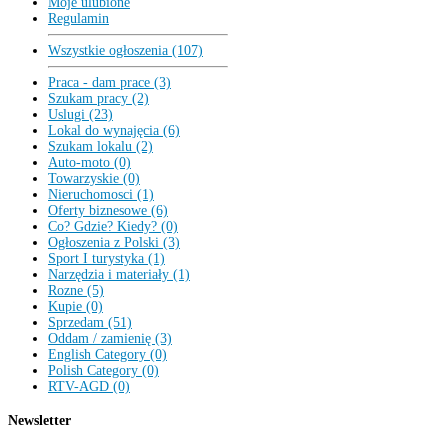
Moje ulubione
Regulamin
Wszystkie ogłoszenia (107)
Praca - dam prace (3)
Szukam pracy (2)
Uslugi (23)
Lokal do wynajęcia (6)
Szukam lokalu (2)
Auto-moto (0)
Towarzyskie (0)
Nieruchomosci (1)
Oferty biznesowe (6)
Co? Gdzie? Kiedy? (0)
Ogłoszenia z Polski (3)
Sport I turystyka (1)
Narzędzia i materiały (1)
Rozne (5)
Kupie (0)
Sprzedam (51)
Oddam / zamienię (3)
English Category (0)
Polish Category (0)
RTV-AGD (0)
Newsletter