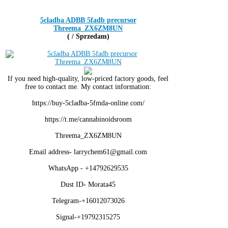
5cladba ADBB 5fadb precursor
Threema_ZX6ZM8UN
( / Sprzedam)
If you need high-quality, low-priced factory goods, feel
free to contact me. My contact information:
https://buy-5cladba-5fmda-online.com/
https://t.me/cannabinoidsroom
Threema_ZX6ZM8UN
Email address- larrychem61@gmail.com
WhatsApp - +14792629535
Dust ID- Morata45
Telegram-+16012073026
Signal-+19792315275