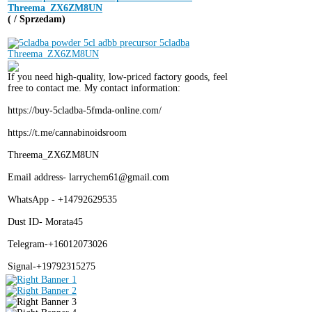
Threema_ZX6ZM8UN
( / Sprzedam)
If you need high-quality, low-priced factory goods, feel
free to contact me. My contact information:
https://buy-5cladba-5fmda-online.com/
https://t.me/cannabinoidsroom
Threema_ZX6ZM8UN
Email address- larrychem61@gmail.com
WhatsApp - +14792629535
Dust ID- Morata45
Telegram-+16012073026
Signal-+19792315275