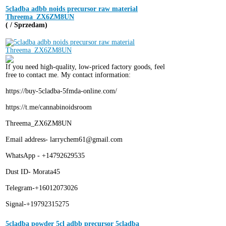
5cladba adbb noids precursor raw material
Threema_ZX6ZM8UN
( / Sprzedam)
If you need high-quality, low-priced factory goods, feel
free to contact me. My contact information:
https://buy-5cladba-5fmda-online.com/
https://t.me/cannabinoidsroom
Threema_ZX6ZM8UN
Email address- larrychem61@gmail.com
WhatsApp - +14792629535
Dust ID- Morata45
Telegram-+16012073026
Signal-+19792315275
5cladba powder 5cl adbb precursor 5cladba