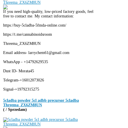
If you need high-quality, low-priced factory goods, feel
free to contact me. My contact information:
https://buy-5cladba-5fmda-online.com/
https://t.me/cannabinoidsroom
Threema_ZX6ZM8UN
Email address- larrychem61@gmail.com
WhatsApp - +14792629535
Dust ID- Morata45
Telegram-+16012073026
Signal-+19792315275
5cladba powder 5cl adbb precursor 5cladba
Threema_ZX6ZM8UN
( / Sprzedam)