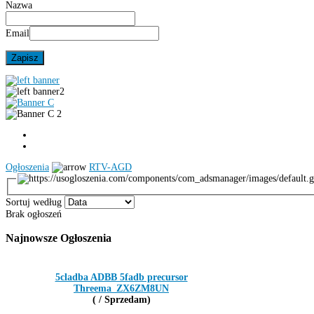
Nazwa
Email
Ogłoszenia
RTV-AGD
Sortuj według
Brak ogłoszeń
Najnowsze
Ogłoszenia
5cladba ADBB 5fadb precursor
Threema_ZX6ZM8UN
( / Sprzedam)