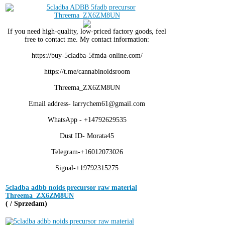
If you need high-quality, low-priced factory goods, feel
free to contact me. My contact information:
https://buy-5cladba-5fmda-online.com/
https://t.me/cannabinoidsroom
Threema_ZX6ZM8UN
Email address- larrychem61@gmail.com
WhatsApp - +14792629535
Dust ID- Morata45
Telegram-+16012073026
Signal-+19792315275
5cladba adbb noids precursor raw material
Threema_ZX6ZM8UN
( / Sprzedam)