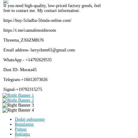
If you need high-quality, low-priced factory goods, feel
free to contact me. My contact information:
https://buy-5cladba-5fmda-online.com/
https://t.me/cannabinoidsroom
Threema_ZX6ZM8UN
Email address- larrychem61@gmail.com
WhatsApp - +14792629535
Dust ID- Morata45
Telegram-+16012073026
Signal-+19792315275
Dodaj ogłoszenie
Regulamin
Pomoc
Reklama