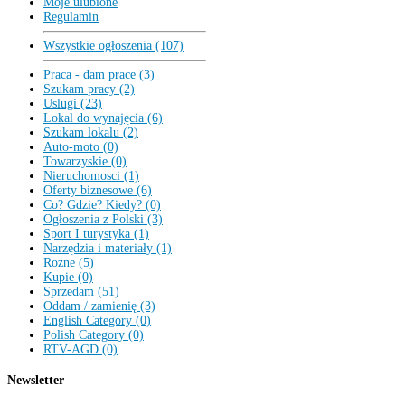
Moje ulubione
Regulamin
Wszystkie ogłoszenia (107)
Praca - dam prace (3)
Szukam pracy (2)
Uslugi (23)
Lokal do wynajęcia (6)
Szukam lokalu (2)
Auto-moto (0)
Towarzyskie (0)
Nieruchomosci (1)
Oferty biznesowe (6)
Co? Gdzie? Kiedy? (0)
Ogłoszenia z Polski (3)
Sport I turystyka (1)
Narzędzia i materiały (1)
Rozne (5)
Kupie (0)
Sprzedam (51)
Oddam / zamienię (3)
English Category (0)
Polish Category (0)
RTV-AGD (0)
Newsletter