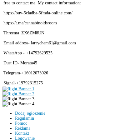
free to contact me. My contact information:
https://buy-5cladba-5fmda-online.com/
https://t.me/cannabinoidsroom
Threema_ZX6ZM8UN
Email address- larrychem61@gmail.com
WhatsApp - +14792629535
Dust ID- Morata45
Telegram-+16012073026
Signal-+19792315275
Dodaj ogłoszenie
Regulamin
Pomoc
Reklama
Kontakt
Logowanie