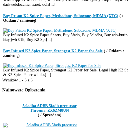
darkwebdocuments.net. dola[...]
Buy Prison K2 Spice Paper, Methadone, Suboxone, MDMA (XTC)
( /
Oddam / zamienię)
Buy Infused K2 Spice Paper Sheets, Buy 5fadb, Buy 5cladba, Buy adb-butin
Buy jwh-018, Buy K2 Spr[...]
Buy Infused K2 Spice Paper, Strongest K2 Paper for Sale
( / Oddam /
zamienię)
Buy Infused K2 Spice Paper, Strongest K2 Paper for Sale. Legal High K2 S
& K2 Spice Paper wholes[...]
Wyników 1 - 3 z 3
Najnowsze
Ogłoszenia
5cladba ADBB 5fadb precursor
Threema_ZX6ZM8UN
( / Sprzedam)