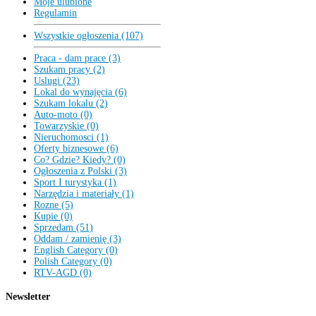
Moje ulubione
Regulamin
Wszystkie ogłoszenia (107)
Praca - dam prace (3)
Szukam pracy (2)
Uslugi (23)
Lokal do wynajęcia (6)
Szukam lokalu (2)
Auto-moto (0)
Towarzyskie (0)
Nieruchomosci (1)
Oferty biznesowe (6)
Co? Gdzie? Kiedy? (0)
Ogłoszenia z Polski (3)
Sport I turystyka (1)
Narzędzia i materiały (1)
Rozne (5)
Kupie (0)
Sprzedam (51)
Oddam / zamienię (3)
English Category (0)
Polish Category (0)
RTV-AGD (0)
Newsletter