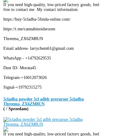
If you need high-quality, low-priced factory goods, feel
free to contact me. My contact information:
https://buy-5cladba-5fmda-online.com/
https://t.me/cannabinoidsroom
Threema_ZX6ZM8UN
Email address- larrychem61@gmail.com
WhatsApp - +14792629535
Dust ID- Morata45
Telegram-+16012073026
Signal-+19792315275
5cladba powder 5cl adbb precursor 5cladba
Threema_ZX6ZM8UN
( / Sprzedam)
If you need high-quality, low-priced factory goods, feel