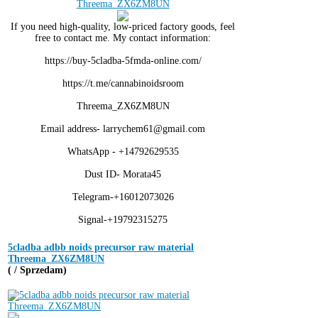
If you need high-quality, low-priced factory goods, feel
free to contact me. My contact information:
https://buy-5cladba-5fmda-online.com/
https://t.me/cannabinoidsroom
Threema_ZX6ZM8UN
Email address- larrychem61@gmail.com
WhatsApp - +14792629535
Dust ID- Morata45
Telegram-+16012073026
Signal-+19792315275
5cladba adbb noids precursor raw material
Threema_ZX6ZM8UN
( / Sprzedam)