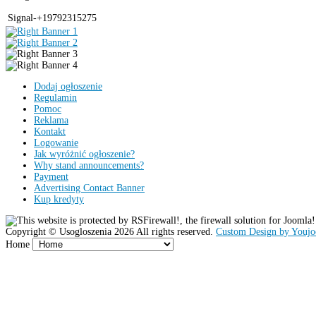
Signal-+19792315275
Dodaj ogłoszenie
Regulamin
Pomoc
Reklama
Kontakt
Logowanie
Jak wyróżnić ogłoszenie?
Why stand announcements?
Payment
Advertising Contact Banner
Kup kredyty
Copyright ©
Usogloszenia
2026 All rights reserved.
Custom Design by Youj
Home