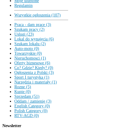
Moje ulubione
Regulamin
Wszystkie ogłoszenia (107)
Praca - dam prace (3)
Szukam pracy (2)
Uslugi (23)
Lokal do wynajęcia (6)
Szukam lokalu (2)
Auto-moto (0)
Towarzyskie (0)
Nieruchomosci (1)
Oferty biznesowe (6)
Co? Gdzie? Kiedy? (0)
Ogłoszenia z Polski (3)
Sport I turystyka (1)
Narzędzia i materiały (1)
Rozne (5)
Kupie (0)
Sprzedam (51)
Oddam / zamienię (3)
English Category (0)
Polish Category (0)
RTV-AGD (0)
Newsletter