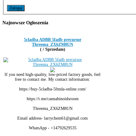
Zaloguj
Najnowsze
Ogłoszenia
5cladba ADBB 5fadb precursor
Threema_ZX6ZM8UN
( / Sprzedam)
If you need high-quality, low-priced factory goods, feel
free to contact me. My contact information:
https://buy-5cladba-5fmda-online.com/
https://t.me/cannabinoidsroom
Threema_ZX6ZM8UN
Email address- larrychem61@gmail.com
WhatsApp - +14792629535