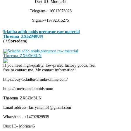
Dust ID- Morata45
Telegram-+16012073026
Signal-+19792315275
5cladba adbb noids precursor raw material
Threema_ZX6ZM8UN
( / Sprzedam)
If you need high-quality, low-priced factory goods, feel
free to contact me. My contact information:
https://buy-5cladba-5fmda-online.com/
https://t.me/cannabinoidsroom
Threema_ZX6ZM8UN
Email address- larrychem61@gmail.com
WhatsApp - +14792629535
Dust ID- Morata45