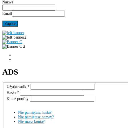
Nazwa
Email
ADS
Użytkownik
*
Hasło
*
Klucz poufny
Nie pamiętasz hasła?
Nie pamiętasz nazwy?
Nie masz konta?