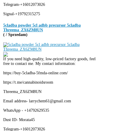
Telegram-+16012073026
Signal-+19792315275
5cladba powder 5cl adbb precursor 5cladba
Threema_ZX6ZM8UN
( / Sprzedam)
If you need high-quality, low-priced factory goods, feel
free to contact me. My contact information:
https://buy-5cladba-5fmda-online.com/
https://t.me/cannabinoidsroom
Threema_ZX6ZM8UN
Email address- larrychem61@gmail.com
WhatsApp - +14792629535
Dust ID- Morata45
Telegram-+16012073026