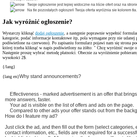
Twoje ogłoszenie jest lepiej widoczne na liście ofert oraz na stron
Na tle pozostałych ogłoszeń Twoja oferta wyróżnia sie kolorem tła.
Jak wyróżnić ogłoszenie?
Wystarczy kliknąć
dodaj ogłoszenie
, a następnie poprawnie wypełnić formula
kategorie, podać informacje kontaktowe itp, pola wymagane przy nie udanej 
podświetlone na czerwono). Po zapisaniu formularz pojawi nam się strona po
której trzeba kliknąć w napis podświetlony na żółto: " Chcę wyróżnić swoje o
Następnie proszę wybrać metodę płatności. Obecnie za wyróżnienie pobieram
wysokości 2$.
{/lang}
Why
stand
announcements?
{lang en}
Effectiveness -
marked
advertisement
is an offer
that brings
more
answers
, faster.
Your ad
is visible on the
list
of offers and
ads
on the page
.
Compared to other
ads
your offer
stands out from
the backg
How do I
feature my ad?
Just click the
ad
,
and then
fill out the
form (
select categories, 
contact information
, etc., fields
are not
required for
a successf