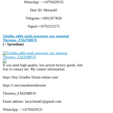
WhatsApp - +14792629535
Dust ID- Morata45
Telegram-+16012073026
Signal-+19792315275
5cladba adbb noids precursor raw material
Threema_ZX6ZM8UN
( / Sprzedam)
If you need high-quality, low-priced factory goods, feel
free to contact me. My contact information:
https://buy-5cladba-5fmda-online.com/
https://t.me/cannabinoidsroom
Threema_ZX6ZM8UN
Email address- larrychem61@gmail.com
WhatsApp - +14792629535