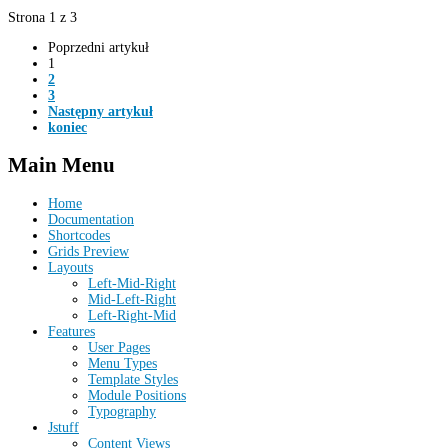
Strona 1 z 3
Poprzedni artykuł
1
2
3
Następny artykuł
koniec
Main
Menu
Home
Documentation
Shortcodes
Grids Preview
Layouts
Left-Mid-Right
Mid-Left-Right
Left-Right-Mid
Features
User Pages
Menu Types
Template Styles
Module Positions
Typography
Jstuff
Content Views