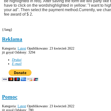
be highlighted
in red).
After saving
the form
we
will
party
like 
have to click
on
the words
highlighted in yellow
:
"I want to
hig
your
ad"
.
Then select the
payment method.
Currently,
we char
fee
award
of
$ 2.
{/lang}
Reklama
Kategoria:
Latest
Opublikowano: 23 kwiecień 2022
jit goyal
Odsłony: 3294
Drukuj
E-mail
Pomoc
Kategoria:
Latest
Opublikowano: 23 kwiecień 2022
jit goyal
Odsłony: 780