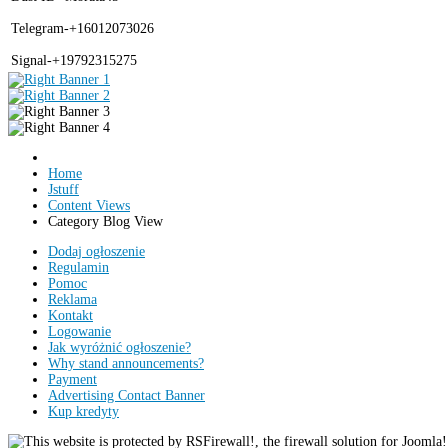
Telegram-+16012073026
Signal-+19792315275
Home
Jstuff
Content Views
Category Blog View
Dodaj ogłoszenie
Regulamin
Pomoc
Reklama
Kontakt
Logowanie
Jak wyróżnić ogłoszenie?
Why stand announcements?
Payment
Advertising Contact Banner
Kup kredyty