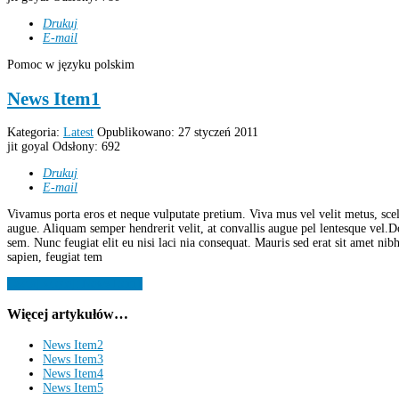
Drukuj
E-mail
Pomoc w języku polskim
News Item1
Kategoria:
Latest
Opublikowano: 27 styczeń 2011
jit goyal
Odsłony: 692
Drukuj
E-mail
Vivamus porta eros et neque vulputate pretium. Viva mus vel velit metus, sce
augue. Aliquam semper hendrerit velit, at convallis augue pel lentesque vel.
sem. Nunc feugiat elit eu nisi laci nia consequat. Mauris sed erat sit amet nibh
sapien, feugiat tem
Czytaj więcej: News Item1
Więcej artykułów…
News Item2
News Item3
News Item4
News Item5