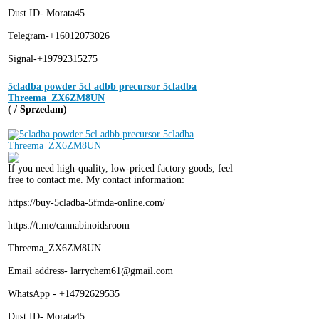
Dust ID- Morata45
Telegram-+16012073026
Signal-+19792315275
5cladba powder 5cl adbb precursor 5cladba
Threema_ZX6ZM8UN
( / Sprzedam)
If you need high-quality, low-priced factory goods, feel
free to contact me. My contact information:
https://buy-5cladba-5fmda-online.com/
https://t.me/cannabinoidsroom
Threema_ZX6ZM8UN
Email address- larrychem61@gmail.com
WhatsApp - +14792629535
Dust ID- Morata45