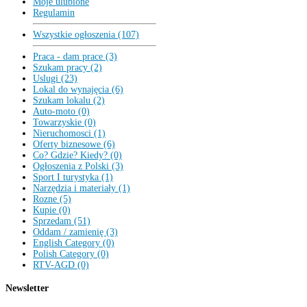
Moje ulubione
Regulamin
Wszystkie ogłoszenia (107)
Praca - dam prace (3)
Szukam pracy (2)
Uslugi (23)
Lokal do wynajęcia (6)
Szukam lokalu (2)
Auto-moto (0)
Towarzyskie (0)
Nieruchomosci (1)
Oferty biznesowe (6)
Co? Gdzie? Kiedy? (0)
Ogłoszenia z Polski (3)
Sport I turystyka (1)
Narzędzia i materiały (1)
Rozne (5)
Kupie (0)
Sprzedam (51)
Oddam / zamienię (3)
English Category (0)
Polish Category (0)
RTV-AGD (0)
Newsletter