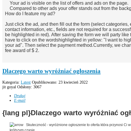
Your ad
is visible on the
list
of offers and
ads
on the page
.
Compared to other
ads
your offer
stands out from
the backg
How do I
feature my ad?
Just click the
ad
,
and then
fill out the
form (
select categories,
contact information
, etc., fields
are not
required for
a successf
be highlighted
in red).
After saving
the form
we
will
party
like 
have to click
on
the words
highlighted in yellow
:
"I want to
hig
your
ad"
.
Then select the
payment method.
Currently,
we char
fee
award
of
$ 2.
Dlaczego warto wyróżniać ogłoszenia
Kategoria:
Latest
Opublikowano: 23 kwiecień 2022
jit goyal
Odsłony: 3067
Drukuj
E-mail
{lang pl}Dlaczego warto wyróżniać og
Skuteczność - wyróżnione ogłoszenie to oferta która przynosi Ci 
krótszym czasie.