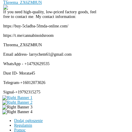
If you need high-quality, low-priced factory goods, feel
free to contact me. My contact information:
https://buy-5cladba-5fmda-online.com/
https://t.me/cannabinoidsroom
Threema_ZX6ZM8UN
Email address- larrychem61@gmail.com
WhatsApp - +14792629535
Dust ID- Morata45
Telegram-+16012073026
Signal-+19792315275
Dodaj ogłoszenie
Regulamin
Pomoc