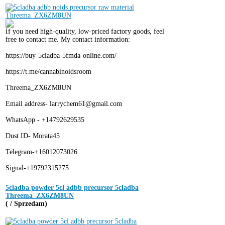
If you need high-quality, low-priced factory goods, feel
free to contact me. My contact information:
https://buy-5cladba-5fmda-online.com/
https://t.me/cannabinoidsroom
Threema_ZX6ZM8UN
Email address- larrychem61@gmail.com
WhatsApp - +14792629535
Dust ID- Morata45
Telegram-+16012073026
Signal-+19792315275
5cladba powder 5cl adbb precursor 5cladba
Threema_ZX6ZM8UN
( / Sprzedam)