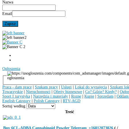
Nazwa
Email
Ogłoszenia
ogłoszenia
Praca - dam prace
|
Szukam pracy
|
Uslugi
|
Lokal do wynajęcia
|
Szukam lok
Towarzyskie
|
Nieruchomosci
|
Oferty biznesowe
|
Co? Gdzie? Kiedy?
|
Ogłos
Sport I turystyka
|
Narzędzia i materiały
|
Rozne
|
Kupie
|
Sprzedam
|
Oddam 
English Category
|
Polish Category
|
RTV-AGD
Sortuj według
Treść
Buy 6CL-ADBA Cannabinoid Powder Telegram_+16012073026
( /