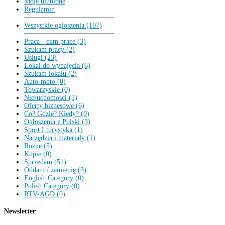
Moje ulubione
Regulamin
Wszystkie ogłoszenia (107)
Praca - dam prace (3)
Szukam pracy (2)
Uslugi (23)
Lokal do wynajęcia (6)
Szukam lokalu (2)
Auto-moto (0)
Towarzyskie (0)
Nieruchomosci (1)
Oferty biznesowe (6)
Co? Gdzie? Kiedy? (0)
Ogłoszenia z Polski (3)
Sport I turystyka (1)
Narzędzia i materiały (1)
Rozne (5)
Kupie (0)
Sprzedam (51)
Oddam / zamienię (3)
English Category (0)
Polish Category (0)
RTV-AGD (0)
Newsletter