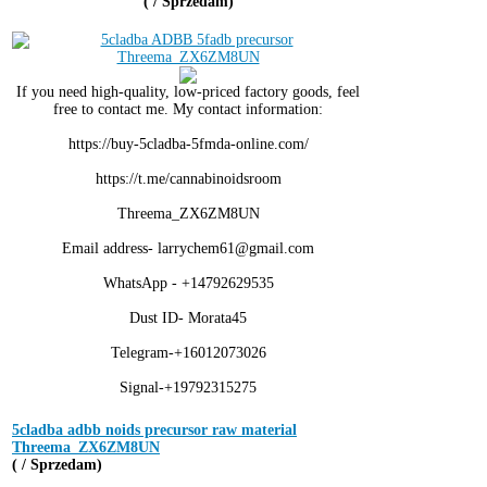
( / Sprzedam)
If you need high-quality, low-priced factory goods, feel
free to contact me. My contact information:
https://buy-5cladba-5fmda-online.com/
https://t.me/cannabinoidsroom
Threema_ZX6ZM8UN
Email address- larrychem61@gmail.com
WhatsApp - +14792629535
Dust ID- Morata45
Telegram-+16012073026
Signal-+19792315275
5cladba adbb noids precursor raw material
Threema_ZX6ZM8UN
( / Sprzedam)