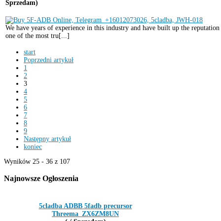
Sprzedam)
We have years of experience in this industry and have built up the reputation
one of the most tru[...]
start
Poprzedni artykuł
1
2
3
4
5
6
7
8
9
Następny artykuł
koniec
Wyników 25 - 36 z 107
Najnowsze
Ogłoszenia
5cladba ADBB 5fadb precursor
Threema_ZX6ZM8UN