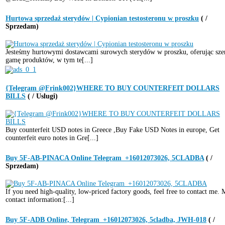
Hurtowa sprzedaż sterydów | Cypionian testosteronu w proszku
( /
Sprzedam)
Jesteśmy hurtowymi dostawcami surowych sterydów w proszku, oferując sze
gamę produktów, w tym te[...]
{Telegram @Frink002}WHERE TO BUY COUNTERFEIT DOLLARS
BILLS
( / Uslugi)
Buy counterfeit USD notes in Greece ,Buy Fake USD Notes in europe, Get
counterfeit euro notes in Gre[...]
Buy 5F-AB-PINACA Online Telegram_+16012073026, 5CLADBA
( /
Sprzedam)
If you need high-quality, low-priced factory goods, feel free to contact me.
contact information:[...]
Buy 5F-ADB Online, Telegram_+16012073026, 5cladba, JWH-018
( /